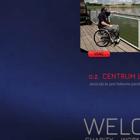
VIAC
o.z. CENTRUM 
asociácia pre telesne pos
WEL
CHARITY - WORK