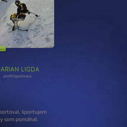
C
ARIAN LIGDA
profil športovca
portoval, športujem
aby som pomáhal.