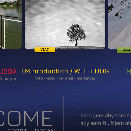
VIAC
VIA
LM production / WHITEDOG
LIGDA
M
foto - video - reklama - marketing
tihnutých
COME
Pracujem aby som š
aby som žil, žijem 
 - SPORT - DREAM